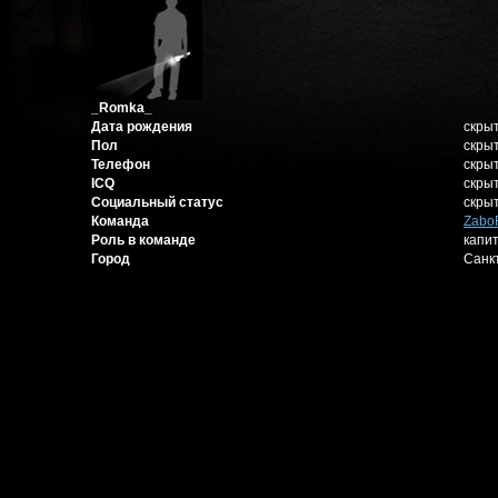
_Romka_
Дата рождения
скры
Пол
скры
Телефон
скры
ICQ
скры
Социальный статус
скры
Команда
Zabo
Роль в команде
капи
Город
Санк