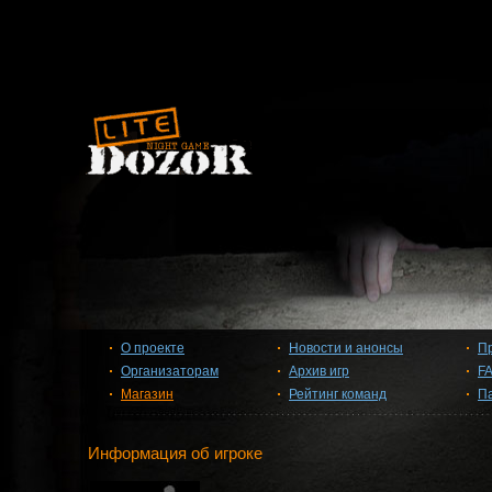
О проекте
Новости и анонсы
П
Организаторам
Архив игр
F
Магазин
Рейтинг команд
П
Информация об игроке