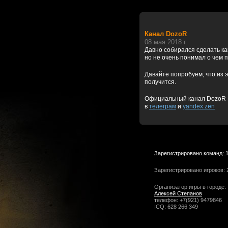
Канал DozoR
08 мая 2018 г.
Давно собирался сделать к
но не очень понимал о чем 
Давайте попробуем, что из э
получится.
Официальный канал DozoR
в
телеграм
и
yandex.zen
Зарегистрировано команд: 
Зарегистрировано игроков: 
Организатор игры в городе:
Алексей Степанов
телефон: +7(921) 9479846
ICQ: 628 266 349