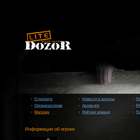
О проекте
Новости и анонсы
П
Организаторам
Архив игр
F
Магазин
Рейтинг команд
П
Информация об игроке