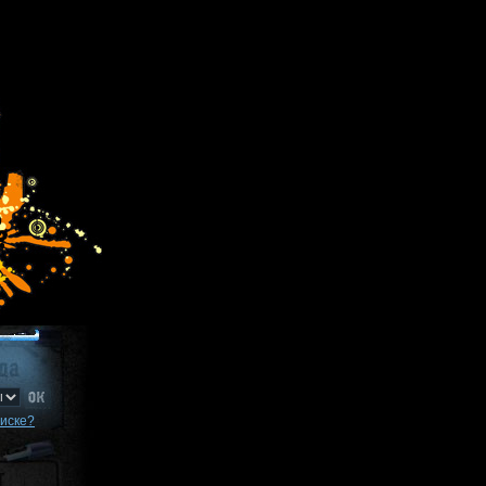
писке?