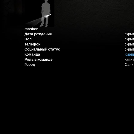
maskon
Дата рождения
скры
Пол
скры
Телефон
скры
Социальный статус
скры
Команда
Кирп
Роль в команде
капи
Город
Санк