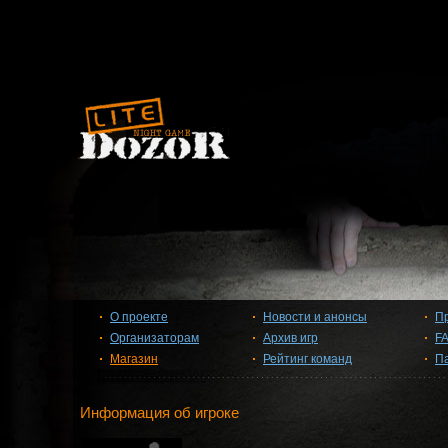
О проекте
Новости и анонсы
П
Организаторам
Архив игр
F
Магазин
Рейтинг команд
П
Информация об игроке