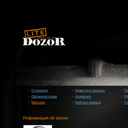
О проекте
Новости и анонсы
П
Организаторам
Архив игр
F
Магазин
Рейтинг команд
П
Информация об игроке