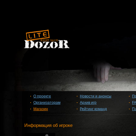
О проекте
Новости и анонсы
П
Организаторам
Архив игр
F
Магазин
Рейтинг команд
П
Информация об игроке