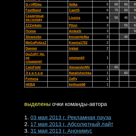
G-гуRDец
Xelka
5
60
65
8
FastBand
CaprIS
6
75
50
9
Сказочные
Lissiza
6
55
45
5
на голову
ZZZerkalo
Piton
3
55
6
Психи
AnikaSt
3
5
Slowpoke
kroxatyle4ka
3
40
MeGaPolizzZ
Ksenta1702
2
Danger
trgkat
2
DoZoR? Не,
не
smetank0
1
слышали!
CatsField
AlexanderMV
1
65
Э к и п а ж
Natalishechka
1
60
Fortuna
Zaffy
1
НКВД
kirillspb88
1
выделены
очки команды-автора
1.
03 мая 2013 г. Рекламная пауза
2.
17 мая 2013 г. Абсолютный лайт
3.
31 мая 2013 г. Анонимус