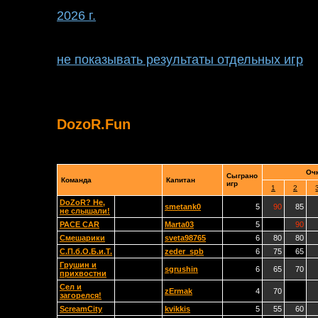
2026 г.
не показывать результаты отдельных игр
DozoR.Fun
Очк
Сыграно
Команда
Капитан
игр
1
2
DoZoR? Не,
smetank0
5
90
85
не слышали!
PACE CAR
Marta03
5
90
Смешарики
sveta98765
6
80
80
С.П.б.О.Б.и.Т.
zeder_spb
6
75
65
Грушин и
sgrushin
6
65
70
прихвостни
Сел и
zErmak
4
70
загорелся!
ScreamCity
kvikkis
5
55
60