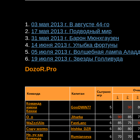
1.
03 мая 2013 г. В августе 44-го
2.
17 мая 2013 г. Подводный мир
3.
31 мая 2013 г. Барон Мюнхгаузен
4.
14 июня 2013 г. Улыбка фортуны
5.
05 июля 2013 г. Волшебная лампа Алад
6.
19 июля 2013 г. Звезды Голливуда
DozoR.Pro
Очк
Сыграно
Команда
Капитан
игр
1
2
3
Команда
имени
GooDWiN77
5
90
8
Кенни
O_o
Jiharka
6
90
85
7
WaZzzUUp
FastLanc
6
85
75
9
Crazy worms
Irishka_DZR
6
80
80
7
Не, ну как
Rumianseva
6
70
70
6
Команда