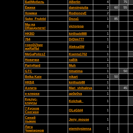
БабМобиль
ABerlin
4
75
Ёжики
dansingjulia
2
60
55
Хомяки
RodionovE
2
Suko_Fruktbl
Doza1
1
85
Мы на
victorpsp
1
DRандулете!
HKBD
kirillspb888
1
764
DrDim777
1
гороDZkие
AleksaSW
1
жиRaffЫ
MeGaPolizzZ
Ksenta1702
1
Новички
xaBik
1
PartyHard
Muh
1
GTC
timatima
1
50
Belka Kate
nikart
1
50
НКВД
kirillspb88
1
Аэлита
Mari_shihaleva
1
45
e-клерки
ap0p0va
1
Куклус-
Kolchak_
1
клаусы
7 Кусков
OLeGbl4
1
Снегиря
Синий
Jerry_mouse
1
пыжик
Лига
eternitysienna
1
Чемпионов