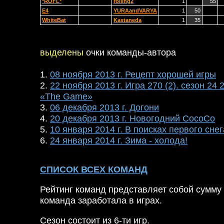
*ROFL*
rolling2
1
55
Е4
YURAandVARYA
1
50
WhiteBat
Kastaneda
1
35
выделены
очки команды-автора
1.
08 ноября 2013 г. Рецепт хорошей игры
2.
22 ноября 2013 г. Игра 270 (2). сезон 24 
«The Game»
3.
06 декабря 2013 г. Догони
4.
20 декабря 2013 г. Новогодний CocoCo
5.
10 января 2014 г. В поисках первого снег
6.
24 января 2014 г. Зима - холода!
СПИСОК ВСЕХ КОМАНД
Рейтинг команд представляет собой сумму 
команда заработала в играх.
Сезон состоит из 6-ти игр.