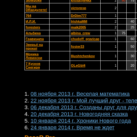
Slowpoke
kroxatyle4ka
2
90
75
Мы на
victorpsp
2
DRандулете!
764
DrDim777
1
И.Л.И.
IrishkaMM
2
40
foresters
maik2005
2
25
Альбина
albina_crew
1
75
Гравицапа
chudoff_gravicap
1
60
Зверьё на
foster33
1
50
прокат
Моника
Iljushtchenkov
1
30
Левински
7 Кусков
OLeGbl4
1
20
Снегиря
1.
08 ноября 2013 г. Веселая математика
2.
22 ноября 2013 г. Мой лучший друг - те
3.
06 декабря 2013 г. Созданы друг для дру
4.
20 декабря 2013 г. Новогодняя сказка
5.
10 января 2014 г. Хроники Нового года
6.
24 января 2014 г. Время не ждет