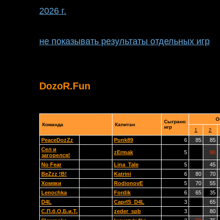
2026 г.
не показывать результаты отдельных игр
DozoR.Fun
О
Сыграно
Команда
Капитан
игр
1
2
PeaceDozZz
Punk89
6
85
85
Сел и
zErmak
5
90
загорелся!
No Fear
Lina_Tale
5
45
BeZzz !B!
Katrini
6
80
70
Хомяки
RodionovE
5
70
55
Lenochka
Fordik
6
65
35
D4L
CaprIS_D4L
3
65
С.П.б.О.Б.и.Т.
zeder_spb
3
80