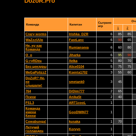
DozoR.Pro
Оч
Сыграно
Команда
Капитан
игр
1
2
Crazy worms
Irishka_DZR
6
85
85
WaZzzUUp
FastLanc
6
90
65
Не, ну как
Rumianseva
6
60
80
Команда
O_o
Jiharka
6
95
90
G-гуRDец
Xelka
5
80
70
Без цензуры
Alice0104
5
75
75
MeGaPolizzZ
Ksenta1702
3
55
60
DoZoR? Не,
не
smetank0
3
45
слышали!
764
DrDim777
2
65
Психи
AnikaSt
2
40
F51.3
ART1cooL
1
Команда
имени
GooDWiN77
1
Кенни
Cowabunga!
kusaka
1
70
Летучий
Korvyn
1
голландец