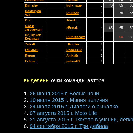
Dni_she
holy_rage
5
70
55
6
Покинула
Drack29
4
75
5
чат
O_o
Jiharka
3
Сел и
zErmak
4
65
65
5
загорелся!
Не, ну как
Rumianseva
2
90
8
Команда
ZaboR
_Romka_
1
Гаймыш
Deadok10
1
Психи
AnikaSt
1
Eclipse
polina03
1
выделены
очки команды-автора
1.
26 июня 2015 г. Белые ночи
2.
10 июля 2015 г. Мания величия
3.
24 июля 2015 г. Диалоги о рыбалке
4.
07 августа 2015 г. Moto Life
5.
21 августа 2015 г. Тяжело в учении, легк
6.
04 сентября 2015 г. Три дебила