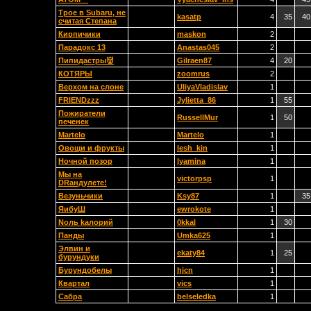
Трое в Subaru, не
kasatp
4
35
40
считая Степана
Кирпичики
maskon
2
Парадокс 13
Anastas045
2
Пипидастры👹
Gilraen87
4
20
КОТЯРЫ
zoomrus
2
Верхом на слоне
UliyaVladislav
1
FRIENDzzz
Jylietta_86
1
55
Пожиратели
RussellMur
1
50
печенек
Martelo
Martelo
1
Овощи и фрукты
lesh_kin
1
Ночной позор
lyamina
1
Мы на
victorpsp
1
DRандулете!
Везуньчики
Ksy87
1
35
ЯибуШ
ewrokote
1
Nоль kалорий
0kkal
1
30
Панды
Umka625
1
Элвин и
ekaty84
1
25
бурундуки
Бурундобелы
hjcn
1
Квартал
vics
1
Сабра
belseledka
1