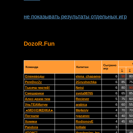
не показывать результаты отдельных игр
DozoR.Fun
Сыграно
Команда
Капитан
игр
1
2
Оленеводы
elena_chapaeva
6
90
80
PereDozZz
2Grushechka
6
85
75
Тысяча чертей!
Netsi
6
80
90
Смешарики
sveta98765
6
65
85
Алко-дрим-тим
Reciever
5
75
60
УльТЕАМатум
arabica
6
60
55
◄МО®ОЖЕНКА►
Me4eniy
4
70
70
Погнали
ryazanec
6
40
50
Хомяки
RodionovE
4
45
65
Pandora
lolilale
3
ATOM™
Vyacheslav_Ins
4
45