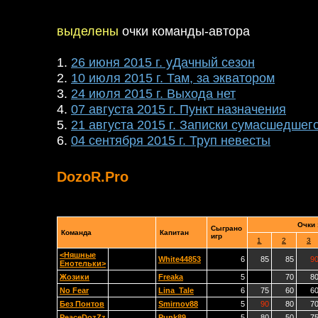
выделены
очки команды-автора
1.
26 июня 2015 г. уДачный сезон
2.
10 июля 2015 г. Там, за экватором
3.
24 июля 2015 г. Выхода нет
4.
07 августа 2015 г. Пункт назначения
5.
21 августа 2015 г. Записки сумасшедшег
6.
04 сентября 2015 г. Труп невесты
DozoR.Pro
Очки 
Сыграно
Команда
Капитан
игр
1
2
3
<Няшные
White44853
6
85
85
9
Енотельки>
Жозики
Freaka
5
70
8
No Fear
Lina_Tale
6
75
60
6
Без Понтов
Smirnov88
5
90
80
7
PeaceDozZz
Punk89
5
80
50
7