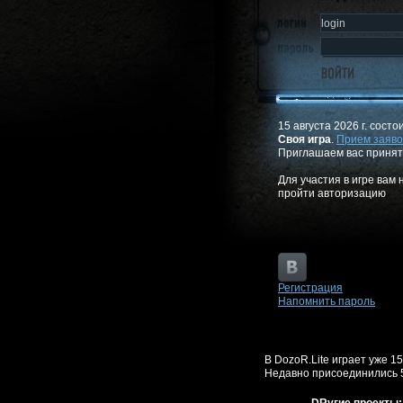
15 августа 2026 г. состо
Своя игра
.
Прием заяво
Приглашаем вас принят
Для участия в игре вам
пройти авторизацию
Регистрация
Напомнить пароль
В DozoR.Lite играет уже 1
Недавно присоединились 