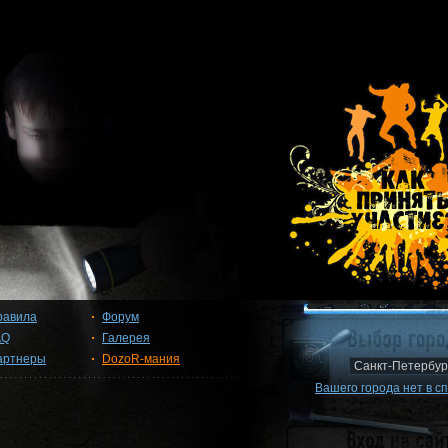
равила
Форум
AQ
Галерея
артнеры
DozoR-мания
Вашего города нет в с