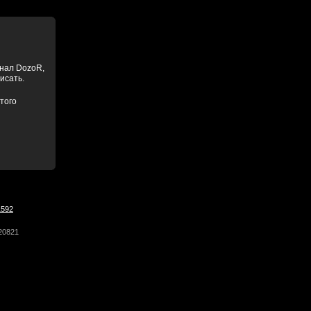
анал DozoR,
писать.
того
1592
20821