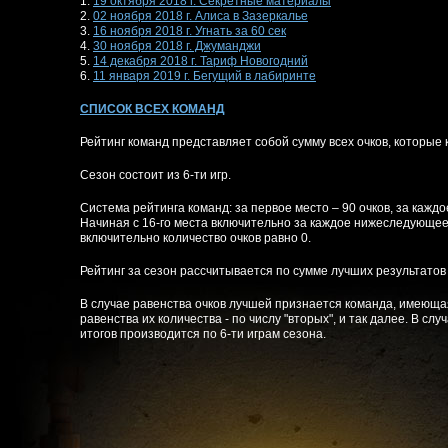
1.
19 октября 2018 г. Секретные материалы
2.
02 ноября 2018 г. Алиса в Зазеркалье
3.
16 ноября 2018 г. Угнать за 60 сек
4.
30 ноября 2018 г. Джуманджи
5.
14 декабря 2018 г. Тариф Новогодний
6.
11 января 2019 г. Бегущий в лабиринте
СПИСОК ВСЕХ КОМАНД
Рейтинг команд представляет собой сумму всех очков, которые 
Сезон состоит из 6-ти игр.
Система рейтинга команд: за первое место – 90 очков, за каж
Начиная с 16-го места включительно за каждое нижеследующее 
включительно количество очков равно 0.
Рейтинг за сезон рассчитывается по сумме лучших результатов 
В случае равенства очков лучшей признается команда, имеющая
равенства их количества - по числу "вторых", и так далее. В сл
итогов производится по 6-ти играм сезона.