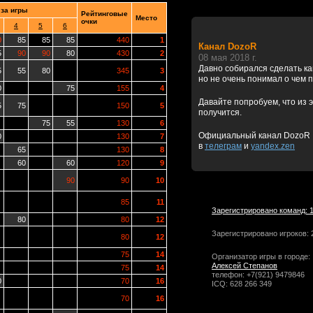
 за игры
Рейтинговые
Место
очки
4
5
6
0
85
85
85
440
1
Канал DozoR
5
90
90
80
430
2
08 мая 2018 г.
Давно собирался сделать к
5
55
80
345
3
но не очень понимал о чем 
0
75
155
4
Давайте попробуем, что из э
5
75
150
5
получится.
75
55
130
6
Официальный канал DozoR
0
130
7
в
телеграм
и
yandex.zen
65
130
8
60
60
120
9
90
90
10
85
11
Зарегистрировано команд: 
80
80
12
Зарегистрировано игроков: 
80
12
75
14
Организатор игры в городе:
Алексей Степанов
75
14
телефон: +7(921) 9479846
0
70
16
ICQ: 628 266 349
70
16