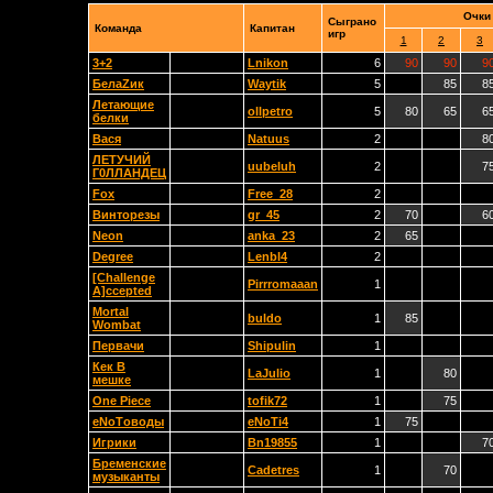
Очки
Сыграно
Команда
Капитан
игр
1
2
3
3+2
Lnikon
6
90
90
9
БелаZик
Waytik
5
85
8
Летающие
ollpetro
5
80
65
6
белки
Вася
Natuus
2
8
ЛЕТУЧИЙ
uubeluh
2
7
Г0ЛЛАНДЕЦ
Fox
Free_28
2
Винторезы
gr_45
2
70
6
Neon
anka_23
2
65
Degree
Lenbl4
2
[Challenge
Pirrromaaan
1
A]ccepted
Mortal
buldo
1
85
Wombat
Первачи
Shipulin
1
Кек В
LaJulio
1
80
мешке
One Piece
tofik72
1
75
eNoTоводы
eNoTi4
1
75
Игрики
Bn19855
1
7
Бременские
Cadetres
1
70
музыканты