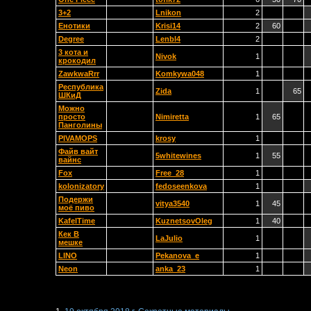
3+2
Lnikon
2
Енотики
Krisi14
2
60
Degree
Lenbl4
2
3 кота и
Nivok
1
крокодил
ZawkwaRrr
Komkywa048
1
Республика
Zida
1
65
ШКиД
Можно
просто
Nimiretta
1
65
Панголины
PIVAMOPS
krosy
1
Файв вайт
5whitewines
1
55
вайнс
Fox
Free_28
1
kolonizatory
fedoseenkova
1
Подержи
vitya3540
1
45
моё пиво
KafelTime
KuznetsovOleg
1
40
Кек В
LaJulio
1
мешке
LINO
Pekanova_e
1
Neon
anka_23
1