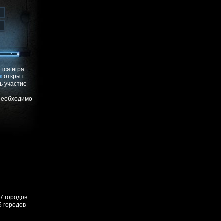
ится игра
к
открыт.
ь участие
 необходимо
57 городов
5 городов