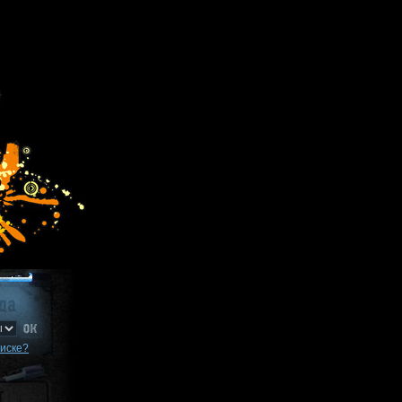
писке?