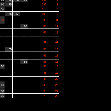
60
75
135
8
55
115
9
45
55
100
10
90
90
11
85
85
12
65
13
65
13
55
55
15
55
15
55
55
15
50
50
18
45
19
40
20
40
40
20
30
30
22
25
25
23