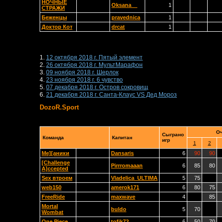
НОЧНЫЕ
Oksana__
1
СТРАЖИ
Беженцы
pravednica
1
Доктор Кот
drcat
1
1.
12 октября 2018 г. Пятый элемент
2.
26 октября 2018 г. МультМарафон
3.
09 ноября 2018 г. Шерлок
4.
23 ноября 2018 г. 6 чувство
5.
07 декабря 2018 г. Остров сокровищ
6.
21 декабря 2018 г. Санта-Клаус VS Дед Мороз
DozoR.Sport
Оч
Сыграно
Команда
Капитан
игр
1
2
Me][aники
Dansaris
6
90
90
[Challenge
Pirrromaaan
6
85
80
A]ccepted
Sex втроем
Vladelica_ULTIMA
5
75
web150
amerok171
6
80
75
FreeRide
maxwave
4
85
Mortal
buldo
5
70
Wombat
One Piece
tofik72
6
50
70