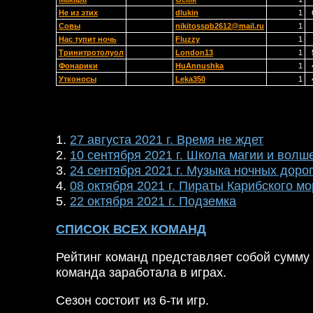
Не из этих
dlukin
1
Совы
nikitosspb2612@mail.ru
1
Нас тупит ночь
Fluzzy
1
Тринитротолуол
London13
1
Фонарики
HuAnnushka
1
Утконосы
Leka350
1
1.
27 августа 2021 г. Время не ждет
2.
10 сентября 2021 г. Школа магии и волш
3.
24 сентября 2021 г. Музыка ночных доро
4.
08 октября 2021 г. Пираты Карибского м
5.
22 октября 2021 г. Подземка
СПИСОК ВСЕХ КОМАНД
Рейтинг команд представляет собой сумму 
команда заработала в играх.
Сезон состоит из 6-ти игр.