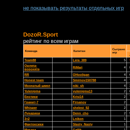
не показывать результаты отдельных игр
DozoR.Sport
рейтинг по всем играм
Сыграно
Команда
Капитан
игр
Team88
Lera_389
5
Орлята-
RiMari
4
воронята
RR
OHooligan
4
Honest team
Smirnov150788
4
Мохнатый шмел
niki_sh
4
Yulenigma
yulenigma13
2
Енотики
Krisi14
2
Гранит-7
Firsanov
2
Whisper
shelest_92
2
Лунарики
Denn_cho
2
3+2
Lnikon
1
Фантоксики
Slasty_Nasty
1
Макара
Gellik
1