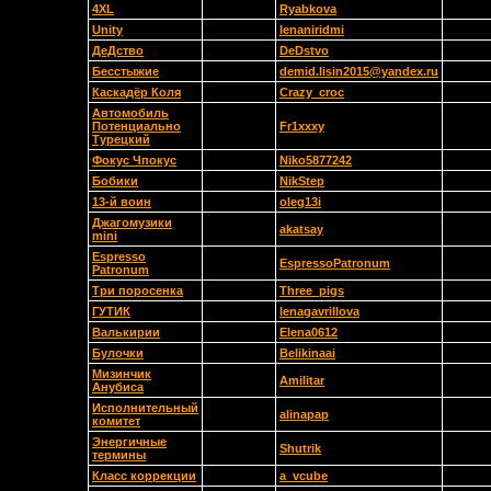
4XL
Ryabkova
Unity
lenaniridmi
ДеДство
DeDstvo
Бесстыжие
demid.lisin2015@yandex.ru
Каскадёр Коля
Crazy_croc
Автомобиль
Потенциально
Fr1xxxy
Турецкий
Фокус Чпокус
Niko5877242
Бобики
NikStep
13-й воин
oleg13i
Джагомузики
akatsay
mini
Espresso
EspressoPatronum
Patronum
Три поросенка
Three_pigs
ГУТИК
lenagavrillova
Валькирии
Elena0612
Булочки
Belikinaai
Мизинчик
Amilitar
Анубиса
Исполнительный
alinapap
комитет
Энергичные
Shutrik
термины
Класс коррекции
a_vcube