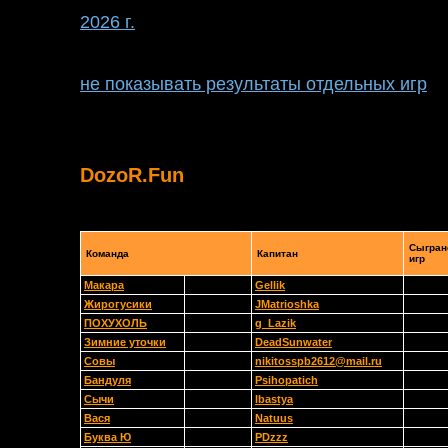
2026 г.
не показывать результаты отдельных игр
DozoR.Fun
Сыгран
Команда
Капитан
игр
Макара
Gellik
Жирогусики
JMatrioshka
ПОХУХОЛЬ
g_Lazik
Зимние уточки
DeadSunwater
Совы
nikitosspb2612@mail.ru
Бандуля
Psihopatich
Сычи
lbastya
Вася
Natuus
Буква Ю
PDzzz