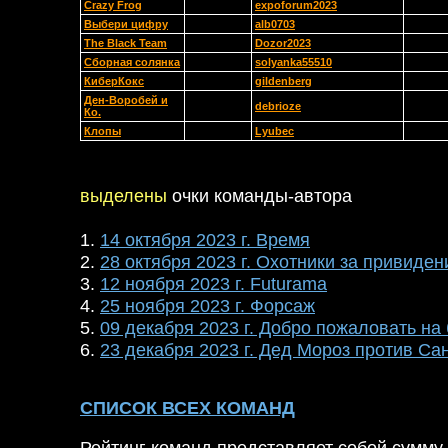
Crazy Frog
expoforum2023
Выбери цифру
alb0703
The Black Team
Dozor2023
Сборная солянка
solyanka55510
КиберКокс
gildenberg
Ден-Воробей и
debrioze
Ко.
Клопы
Lyubec
выделены
очки команды-автора
1.
14 октября 2023 г. Время
2.
28 октября 2023 г. Охотники за привиде
3.
12 ноября 2023 г. Futurama
4.
25 ноября 2023 г. Форсаж
5.
09 декабря 2023 г. Добро пожаловать на 
6.
23 декабря 2023 г. Дед Мороз против Са
СПИСОК ВСЕХ КОМАНД