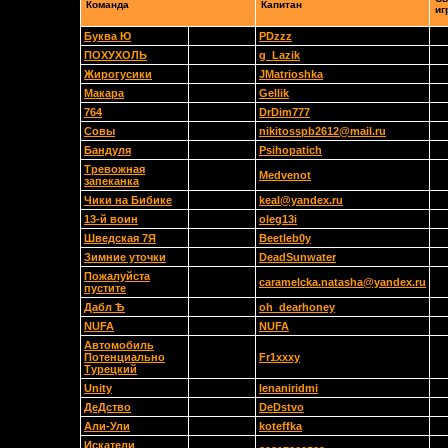
Команда
Капитан
иг
Буква Ю
PDzzz
ПОХУХОЛЬ
g_Lazik
Жирогусики
JMatrioshka
Макара
Gellik
764
DrDim777
Совы
nikitosspb2612@mail.ru
Бандуля
Psihopatich
Тревожная
Medvenot
запеканка
Чики на Бибике
keal@yandex.ru
13-й воин
oleg13i
Шведская 7Я
Beetleb0y
Зимние уточки
DeadSunwater
Пожалуйста
caramelcka.natasha@yandex.ru
пустите
Дабл Ѣ
oh_dearhoney
NUFA
NUFA
Автомобиль
Потенциально
Fr1xxxy
Турецкий
Unity
lenaniridmi
ДеДство
DeDstvo
Али-Ули
koteffka
Искатели