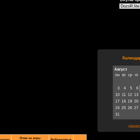
DRугие пр
Календа
Август
пн
вт
ср
чт
3
4
5
6
10
11
12
13
17
18
19
20
24
25
26
27
31
classic
Очки за игры
грано
Рейтинговые