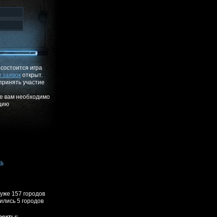
. состоится игра
 заявок
открыт.
принять участие
ре вам необходимо
цию
ль
 уже 157 городов
лись 5 городов