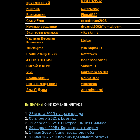
89817369532
приключений
НасРать
KamNansy
Валькирии
Elena0612
Crazy Frog
expoforum2023
Ночные всадники
theatral2002@gmail.com
Эксперты релакса
vikuskin_v
Частная Веселая
ktulxu
Компания
Yulenigma
yulenigma13
Солнцезащитники
Katetown
4 ПОКОЛЕНИЯ
Bonchaanoveci
Ника🌸 и КО✨
Sandra_T
VSK
maksimnesteruk
Волшебницы
Ksuxa1979
Пока солнце спит
volchenik
Ала-Я-Душа
AndreiAndrei
выделены
очки команды-автора
1.
22 марта 2025 г. Игра в города
2.
05 апреля 2025 г. Love is...
3.
19 апреля 2025 г. Быстрее! Выше! Сильнее!
4.
30 апреля 2025 г. Карты правят миром
5.
17 мая 2025 г. Магия звездного неба
6.
31 мая 2025 г. В поисках идеального отпуска