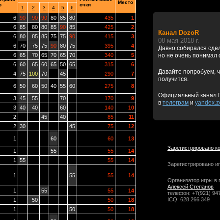
Место
р
очки
1
2
3
4
5
6
6
90
90
90
80
85
80
435
1
6
85
80
80
85
90
85
425
2
Канал DozoR
6
80
85
85
75
75
90
415
3
08 мая 2018 г.
6
70
75
75
90
80
75
395
4
Давно собирался сде
6
65
70
65
70
65
70
340
5
но не очень понимал 
6
60
65
60
65
50
65
315
6
Давайте попробуем, ч
4
75
100
70
45
290
7
получится.
6
50
60
50
40
55
60
275
8
Официальный канал 
3
45
55
70
170
9
в
телеграм
и
yandex.z
3
40
40
60
140
10
2
45
40
85
11
2
30
45
75
12
1
60
60
13
Зарегистрировано к
1
55
55
14
1
55
55
14
Зарегистрировано иг
1
55
55
14
Организатор игры в 
Алексей Степанов
1
55
55
14
телефон: +7(921) 94
ICQ: 628 266 349
1
50
50
18
1
50
50
18