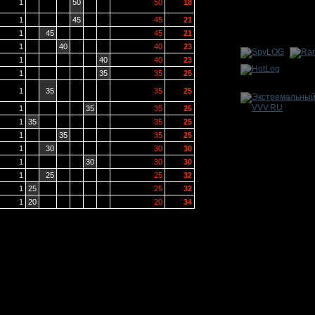
1
50
50
18
1
45
45
21
1
45
45
21
1
40
40
23
1
40
40
23
1
35
35
25
1
35
35
25
1
35
35
25
1
35
35
25
1
35
35
25
1
30
30
30
1
30
30
30
1
25
25
32
1
25
25
32
1
20
20
34