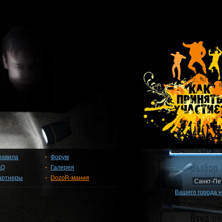
равила
Форум
AQ
Галерея
артнеры
DozoR-мания
Вашего города н