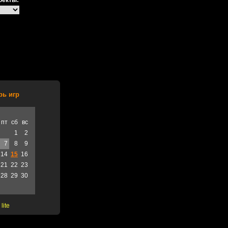
оекты:
рь игр
пт
сб
вс
1
2
7
8
9
14
15
16
21
22
23
28
29
30
lite