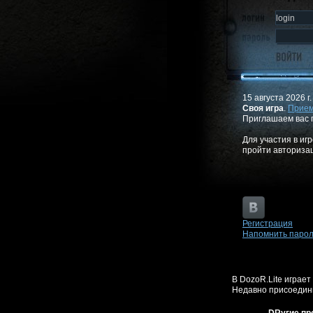
15 августа 2026 г
Своя игра
.
Прием
Приглашаем вас 
Для участия в иг
пройти авториза
Регистрация
Напомнить паро
В DozoR.Lite играет
Недавно присоедини