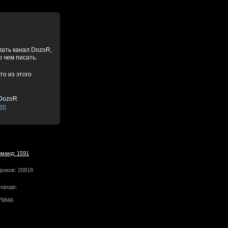
лать канал DozoR,
о чем писать.
то из этого
DozoR
en
оманд: 1591
роков: 20818
городе:
79846