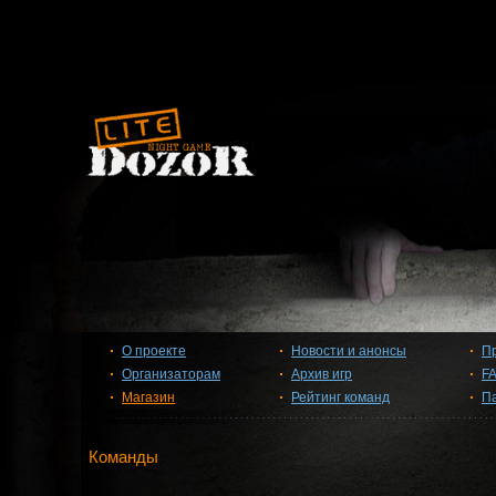
О проекте
Новости и анонсы
П
Организаторам
Архив игр
F
Магазин
Рейтинг команд
П
Команды