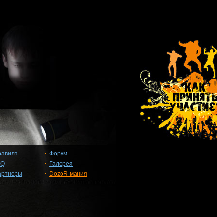
равила
Форум
AQ
Галерея
артнеры
DozoR-мания