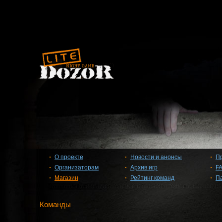
О проекте
Новости и анонсы
П
Организаторам
Архив игр
F
Магазин
Рейтинг команд
П
Команды