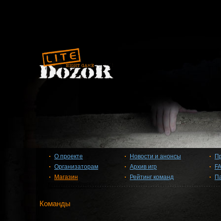
О проекте
Новости и анонсы
П
Организаторам
Архив игр
F
Магазин
Рейтинг команд
П
Команды