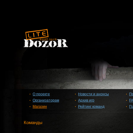
О проекте
Новости и анонсы
П
Организаторам
Архив игр
F
Магазин
Рейтинг команд
П
Команды