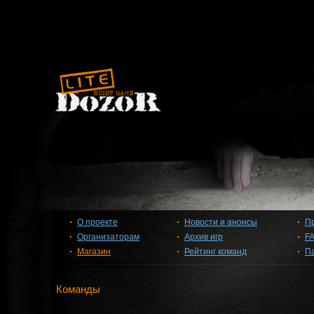
О проекте
Новости и анонсы
П
Организаторам
Архив игр
F
Магазин
Рейтинг команд
П
Команды