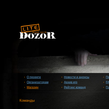
О проекте
Новости и анонсы
П
Организаторам
Архив игр
F
Магазин
Рейтинг команд
П
Команды