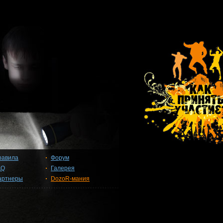
равила
Форум
AQ
Галерея
артнеры
DozoR-мания