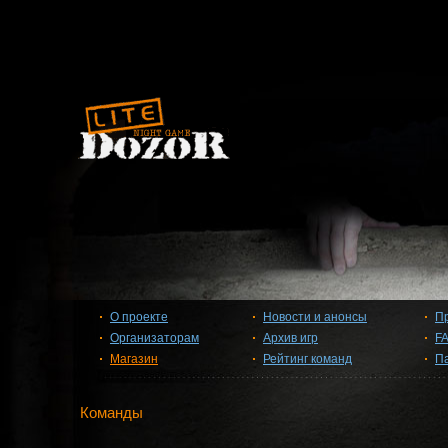
О проекте
Новости и анонсы
П
Организаторам
Архив игр
F
Магазин
Рейтинг команд
П
Команды