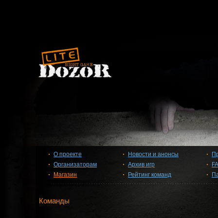
О проекте
Новости и анонсы
П
Организаторам
Архив игр
F
Магазин
Рейтинг команд
П
Команды