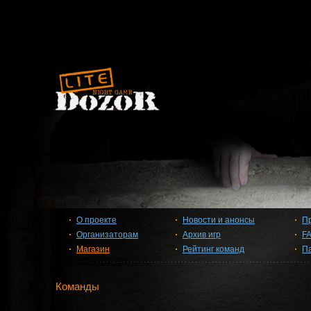
О проекте
Новости и анонсы
П
Организаторам
Архив игр
F
Магазин
Рейтинг команд
П
Команды