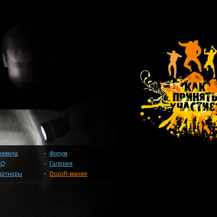
равила
Форум
AQ
Галерея
артнеры
DozoR-мания