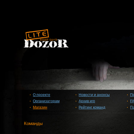
О проекте
Новости и анонсы
П
Организаторам
Архив игр
F
Магазин
Рейтинг команд
П
Команды