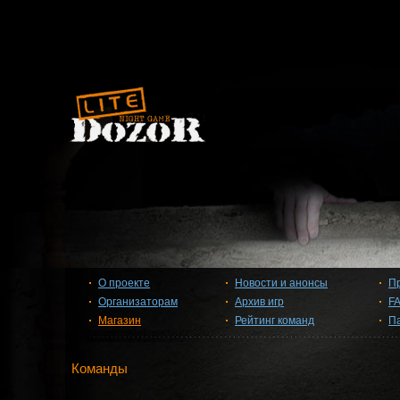
О проекте
Новости и анонсы
П
Организаторам
Архив игр
F
Магазин
Рейтинг команд
П
Команды