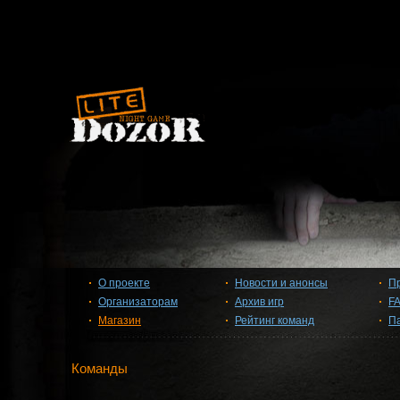
О проекте
Новости и анонсы
П
Организаторам
Архив игр
F
Магазин
Рейтинг команд
П
Команды