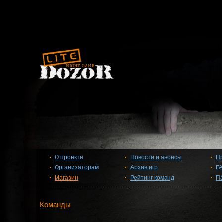
О проекте
Новости и анонсы
П
Организаторам
Архив игр
F
Магазин
Рейтинг команд
П
Команды