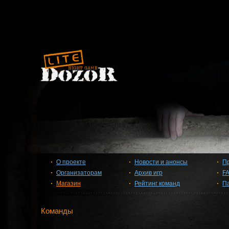
О проекте
Новости и анонсы
П
Организаторам
Архив игр
F
Магазин
Рейтинг команд
П
Команды