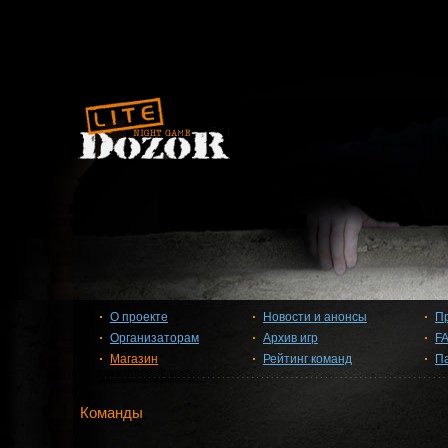
О проекте
Новости и анонсы
П
Организаторам
Архив игр
F
Магазин
Рейтинг команд
П
Команды