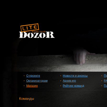
О проекте
Новости и анонсы
П
Организаторам
Архив игр
F
Магазин
Рейтинг команд
П
Команды