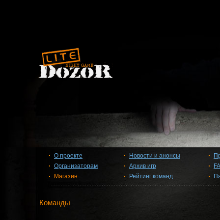
О проекте
Новости и анонсы
П
Организаторам
Архив игр
F
Магазин
Рейтинг команд
П
Команды