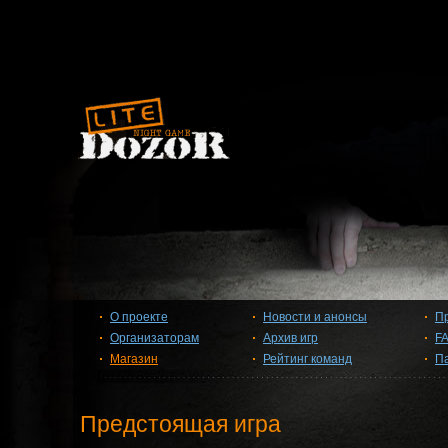
О проекте
Новости и анонсы
П
Организаторам
Архив игр
F
Магазин
Рейтинг команд
П
Предстоящая игра