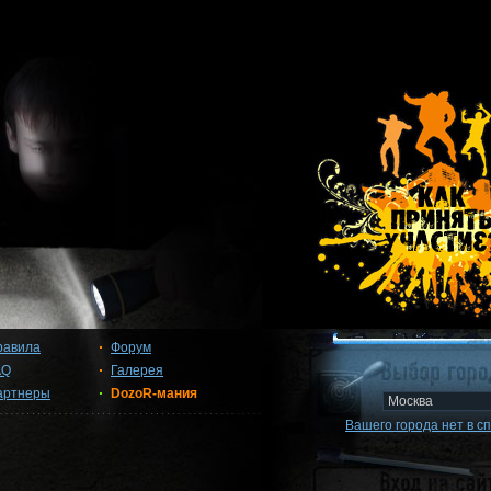
равила
Форум
AQ
Галерея
артнеры
DozoR-мания
Вашего города нет в с