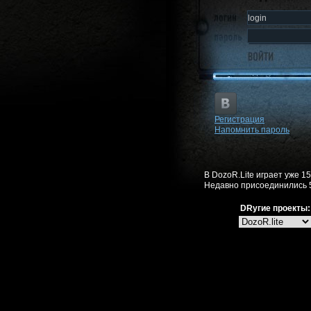
Регистрация
Напомнить пароль
В DozoR.Lite играет уже 1
Недавно присоединились 
DRугие проекты: