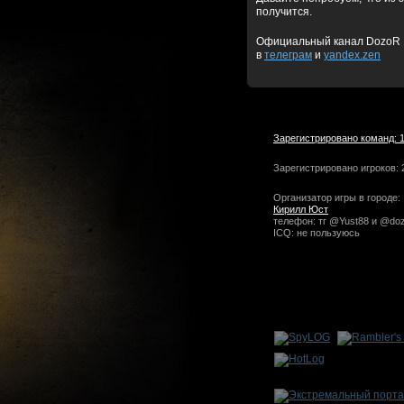
получится.
Официальный канал DozoR
в
телеграм
и
yandex.zen
Зарегистрировано команд: 
Зарегистрировано игроков: 
Организатор игры в городе:
Кирилл Юст
телефон: тг @Yust88 и @doz
ICQ: не пользуюсь