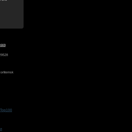
1669
29528
orlitemsk