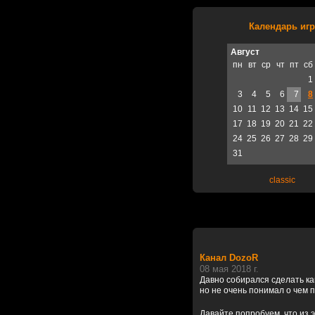
Календарь игр
Август
пн
вт
ср
чт
пт
сб
1
3
4
5
6
7
8
10
11
12
13
14
15
17
18
19
20
21
22
24
25
26
27
28
29
31
classic
Канал DozoR
08 мая 2018 г.
Давно собирался сделать к
но не очень понимал о чем 
Давайте попробуем, что из э