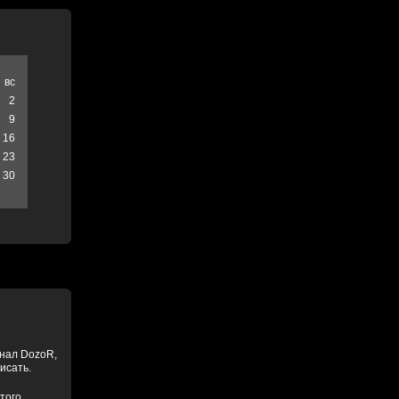
вс
2
9
16
23
30
анал DozoR,
писать.
того