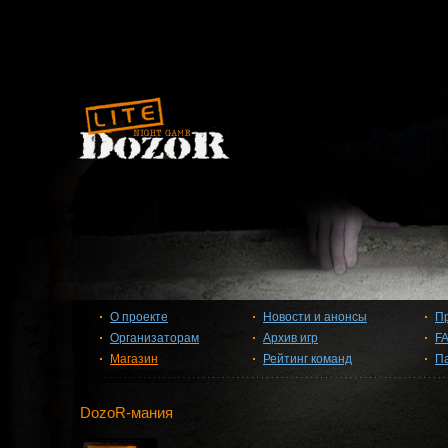
О проекте
Новости и анонсы
П
Организаторам
Архив игр
F
Магазин
Рейтинг команд
П
DozoR-мания