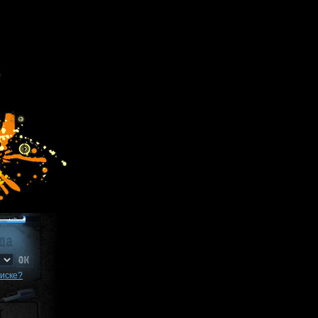
писке?