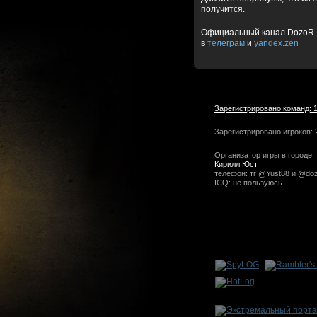
получится.
Официальный канал DozoR
в
телеграм
и
yandex.zen
Зарегистрировано команд: 
Зарегистрировано игроков: 
Организатор игры в городе:
Кирилл Юст
телефон: тг @Yust88 и @doz
ICQ: не пользуюсь