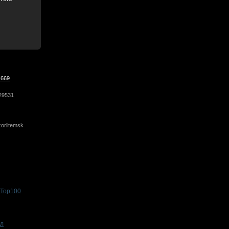
1669
29531
orlitemsk