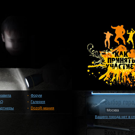
равила
Форум
AQ
Галерея
артнеры
DozoR-мания
Вашего города нет в с