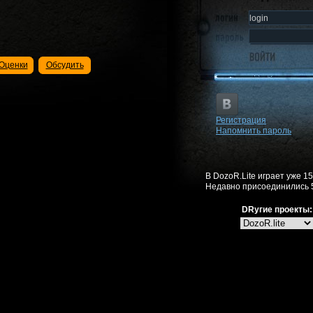
Оценки
Обсудить
Регистрация
Напомнить пароль
В DozoR.Lite играет уже 1
Недавно присоединились 
DRугие проекты: