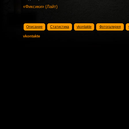
«Фиксики» (Лайт)
Описание
Статистика
vkontakte
Фотогалерея
vkontakte