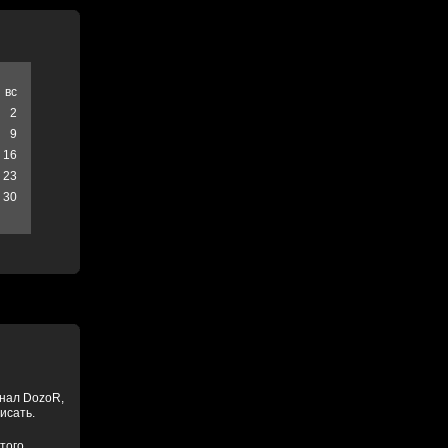
вс
2
9
16
23
30
анал DozoR,
писать.
того