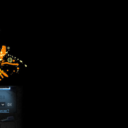
писке?