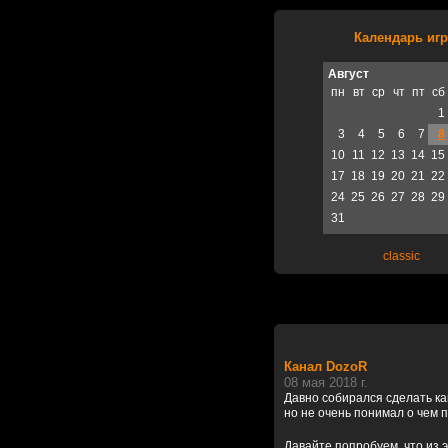
Календарь игр
Август
пн
вт
ср
чт
пт
сб
1
3
4
5
6
7
8
10
11
12
13
14
15
17
18
19
20
21
22
24
25
26
27
28
29
31
classic
Канал DozoR
08 мая 2018 г.
Давно собирался сделать к
но не очень понимал о чем 
Давайте попробуем, что из э