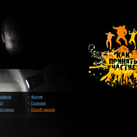
равила
Форум
AQ
Галерея
артнеры
DozoR-мания