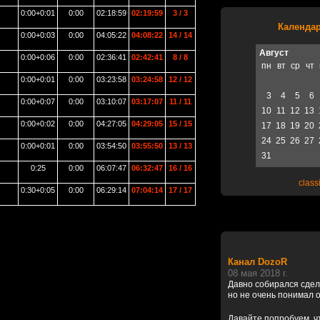
0:00+0:01
0:00
02:18:59
02:19:59
3 / 3
Календар
0:00+0:03
0:00
04:05:22
04:08:22
14 / 14
Август
0:00+0:06
0:00
02:36:41
02:42:41
8 / 8
пн
вт
ср
чт
0:00+0:01
0:00
03:23:58
03:24:58
12 / 12
3
4
5
6
0:00+0:07
0:00
03:10:07
03:17:07
11 / 11
10
11
12
13
0:00+0:02
0:00
04:27:05
04:29:05
15 / 15
17
18
19
20
24
25
26
27
0:00+0:01
0:00
03:54:50
03:55:50
13 / 13
31
0:25
0:00
06:07:47
06:32:47
16 / 16
class
0:30+0:05
0:00
06:29:14
07:04:14
17 / 17
Канал DozoR
08 мая 2018 г.
Давно собирался сдел
но не очень понимал о
Давайте попробуем, чт