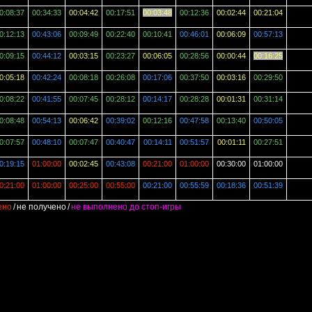
0:08:37
00:34:33
00:04:42
00:17:51
00:03:48
00:12:36
00:02:44
00:21:04
0:12:13
00:43:06
00:09:49
00:22:40
00:10:41
00:46:01
00:06:09
00:57:13
0:09:15
00:44:12
00:03:15
00:23:27
00:06:05
00:28:56
00:00:44
00:16:25
0:05:18
00:42:24
00:08:18
00:26:08
00:17:06
00:37:50
00:03:16
00:29:50
0:08:22
00:41:55
00:07:45
00:28:12
00:14:17
00:28:28
00:01:31
00:31:14
0:08:48
00:54:13
00:06:42
00:39:02
00:12:16
00:47:58
00:13:40
00:50:05
0:07:57
00:48:10
00:07:47
00:40:47
00:14:11
00:51:57
00:01:11
00:27:51
0:19:15
01:00:00
00:02:45
00:43:08
00:21:00
01:00:00
00:30:00
01:00:00
0:21:00
01:00:00
00:25:00
00:55:00
00:21:00
00:55:59
00:18:36
00:51:39
ено
/
не получено
/
не выполнено до стоп-игры