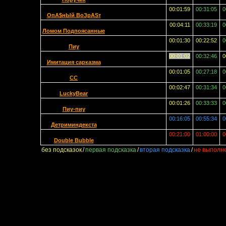
00:01:59
00:31:05
0
OпА$нЫй ВоЗрАSт
00:04:11
00:33:19
0
Ломом Подпоясанные
00:01:30
00:22:52
0
Пиу
00:01:02
00:32:46
0
Имитация сарказма
00:01:05
00:27:18
0
СС
00:02:47
00:31:34
0
LuckyBear
00:01:26
00:33:33
0
Пиу-пиу
00:16:05
00:55:34
0
Детриминдекста
00:21:00
01:00:00
0
Double Bubble
без подсказок
/
первая подсказка
/
вторая подсказка
/
не выполн