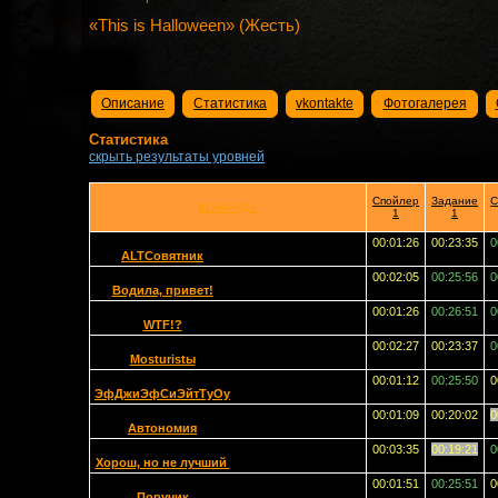
«This is Halloween» (Жесть)
Описание
Статистика
vkontakte
Фотогалерея
Статистика
скрыть результаты уровней
Спойлер
Задание
С
КОМАНДЫ
1
1
00:01:26
00:23:35
0
ALTСовятник
00:02:05
00:25:56
0
Водила, привет!
00:01:26
00:26:51
0
WTF!?
00:02:27
00:23:37
0
Mosturistы
00:01:12
00:25:50
0
ЭфДжиЭфСиЭйтТуОу
00:01:09
00:20:02
0
Автономия
00:03:35
00:19:21
0
Хорош, но не лучший
00:01:51
00:25:51
0
Поручик