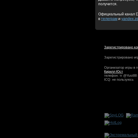
получится.
Официальный канал 
в
телеграм
и
yandex.z
Зарегистрировано ко
Зарегистрировано иг
Организатор игры в г
Кирилл Юст
телефон: тг @Yust88 
ICQ: не пользуюсь