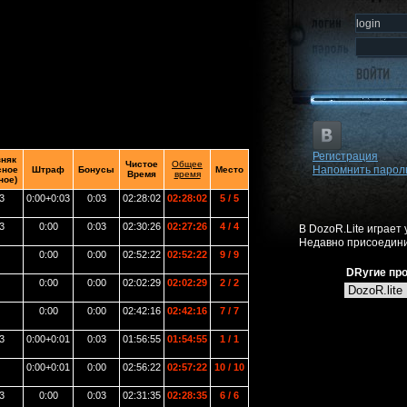
Регистрация
зняк
Чистое
Общее
Напомнить парол
сное
Штраф
Бонусы
Место
Время
время
ное)
3
0:00+0:03
0:03
02:28:02
02:28:02
5 / 5
3
0:00
0:03
02:30:26
02:27:26
4 / 4
В DozoR.Lite играет
Недавно присоедини
0:00
0:00
02:52:22
02:52:22
9 / 9
DRугие про
0:00
0:00
02:02:29
02:02:29
2 / 2
0:00
0:00
02:42:16
02:42:16
7 / 7
3
0:00+0:01
0:03
01:56:55
01:54:55
1 / 1
0:00+0:01
0:00
02:56:22
02:57:22
10 / 10
3
0:00
0:03
02:31:35
02:28:35
6 / 6