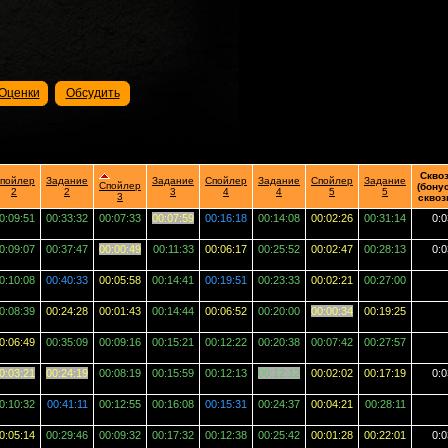
Оценки
Обсудить
Скво
пойлер
Задание
Задание
Спойлер
Задание
Спойлер
Задание
Спойлер
(бону
2
2
3
4
4
5
5
3
сквоз
0:09:51
00:33:32
00:07:33
00:07:59
00:16:18
00:14:08
00:02:26
00:31:14
0:0
0:09:07
00:37:47
00:00:49
00:11:33
00:06:17
00:25:52
00:02:47
00:28:13
0:0
0:10:08
00:40:33
00:05:58
00:14:41
00:19:51
00:23:33
00:02:21
00:27:00
0:08:39
00:24:28
00:01:43
00:14:44
00:06:52
00:20:00
00:00:34
00:19:25
0:06:49
00:35:09
00:09:16
00:15:21
00:12:22
00:20:38
00:07:42
00:27:57
0:03:21
00:24:19
00:08:19
00:15:59
00:12:13
00:12:12
00:02:02
00:17:19
0:0
0:10:32
00:41:11
00:12:55
00:16:08
00:15:31
00:24:37
00:04:21
00:28:11
0:05:14
00:29:46
00:09:32
00:17:32
00:12:38
00:25:42
00:01:28
00:22:01
0:0