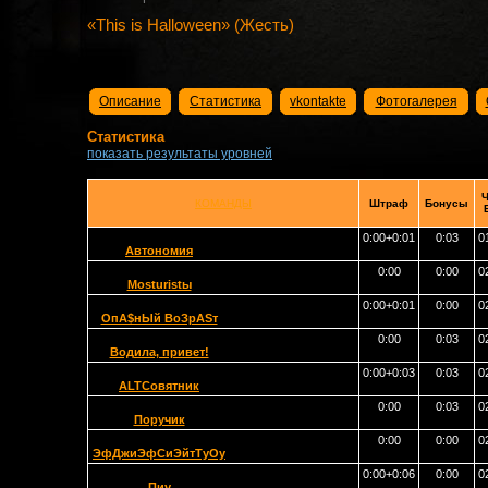
«This is Halloween» (Жесть)
Описание
Статистика
vkontakte
Фотогалерея
Статистика
показать результаты уровней
Ч
КОМАНДЫ
Штраф
Бонусы
0:00+0:01
0:03
0
Автономия
0:00
0:00
0
Mosturistы
0:00+0:01
0:00
0
OпА$нЫй ВоЗрАSт
0:00
0:03
0
Водила, привет!
0:00+0:03
0:03
0
ALTСовятник
0:00
0:03
0
Поручик
0:00
0:00
0
ЭфДжиЭфСиЭйтТуОу
0:00+0:06
0:00
0
Пиу