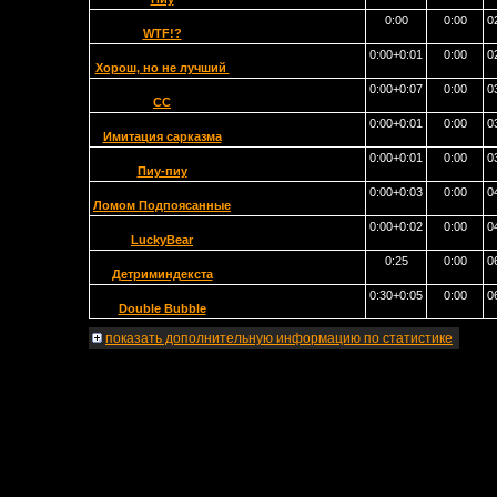
0:00
0:00
0
WTF!?
0:00+0:01
0:00
0
Хорош, но не лучший
0:00+0:07
0:00
0
СС
0:00+0:01
0:00
0
Имитация сарказма
0:00+0:01
0:00
0
Пиу-пиу
0:00+0:03
0:00
0
Ломом Подпоясанные
0:00+0:02
0:00
0
LuckyBear
0:25
0:00
0
Детриминдекста
0:30+0:05
0:00
0
Double Bubble
показать
дополнительную информацию по статистике