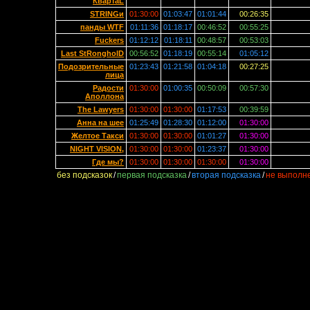
КвартаL
STRINGи
01:30:00
01:03:47
01:01:44
00:26:35
панды WTF
01:11:36
01:18:17
00:46:52
00:55:25
Fuckers
01:12:12
01:18:11
00:48:57
00:53:03
Last StRongholD
00:56:52
01:18:19
00:55:14
01:05:12
Подозрительные
01:23:43
01:21:58
01:04:18
00:27:25
лица
Радости
01:30:00
01:00:35
00:50:09
00:57:30
Аполлона
The Lawyers
01:30:00
01:30:00
01:17:53
00:39:59
Анна на шее
01:25:49
01:28:30
01:12:00
01:30:00
Желтое Такси
01:30:00
01:30:00
01:01:27
01:30:00
NIGHT VISION,
01:30:00
01:30:00
01:23:37
01:30:00
Где мы?
01:30:00
01:30:00
01:30:00
01:30:00
без подсказок
/
первая подсказка
/
вторая подсказка
/
не выполн