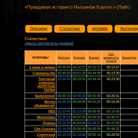
«Правдивая история о Мышином Короле.» (Лайт)
Описание
Статистика
vkontakte
Фотогале
Статистика
скрыть результаты уровней
Сон
КОМАНДЫ
Диктант
Орешки
Банкет
мышиного
Каникулы
короля
2 пани и мужик
00:39:55
00:42:27
00:32:21
00:14:07
Сурикаты lite
00:46:50
00:51:24
00:44:48
00:23:30
Торговый
01:04:42
00:33:51
00:44:45
00:23:30
комплекс
ЗОЛОТЫЕ
ТАПКИ
SpelestologI
00:50:10
01:00:26
00:41:05
00:26:41
Мечты
01:06:20
00:59:06
00:51:02
00:19:20
сбываются!!
НЁХ
01:13:47
01:13:39
00:45:42
00:33:40
Mosturistы
01:25:22
00:47:45
00:49:00
00:46:37
Лузеры
01:12:50
00:43:05
01:06:57
00:47:05
Che Guevara
01:14:28
00:56:42
00:50:35
00:48:32
Советский
01:19:13
01:10:08
00:52:18
00:28:50