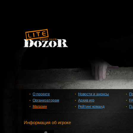
О проекте
Новости и анонсы
П
Организаторам
Архив игр
F
Магазин
Рейтинг команд
П
Информация об игроке