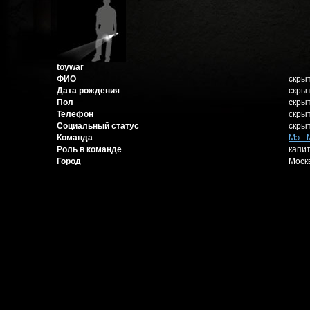
toywar
ФИО
скры
Дата рождения
скры
Пол
скры
Телефон
скры
Социальный статус
скры
Команда
Мэ - 
Роль в команде
капи
Город
Моск