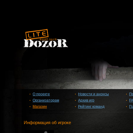
О проекте
Новости и анонсы
П
Организаторам
Архив игр
F
Магазин
Рейтинг команд
П
Информация об игроке