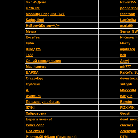
Чип-И-Дейл
Raven155
Ялта lite
popperklo
Mosburg Penguinz [6x7]
Stantoon
Кафе, бля!
LapOnika
НеВоруйКотов=^.^=
maria90
Метла
Senya_GW
КусьTeam
NiKusya_li
Куба
Makey
Шкодята
agafirseg
1488
hek
Синий холодильник
Apryl
Mad hunters
mh777
БАРЖА
RaKeTa_S
CrazzyEgg
devastrazi
Пупсики
sirPyyh
A.
MaxxxxiM
Aventura
natty_n
По салону не бегать
Bombo
ЖYKI
FIZXIMIK
Хабровозик
Grostl
Береги печень!
dead_mor
Poker Zone
eracnos
Объект413
Zelepypik
[Честный] ФRaер (Раменское)
DTM