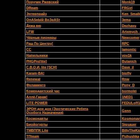
Поручик Ржевский
Monk19
DReam
FRGirl
Энтерпрайз
Ken_Small
ОпАSнЫй ВоЗрАSт
3ema
Дежа вю
Dezhavu
LFW
Artemych_
Чёрные пионеры
Newcomer
Раш По Центру!
RPC
СС
lamontic
Напильники
vov1k
PHGPro[lite]
Bulanich
С.В.О.И. lite [SCH]
Dave_jl
Karam-BA!
biofly
Renewal
Rnw
Фхламинго
Pony_D
Комендантский час
bormolei
Аллё,Гараж!
1NED1
LITE POWER
FEDULoff1
ЭРОН дон дон (Эротические Ребята
Genn
Особого Назначения)
Космонавты
Kosmonav
Биойогурты
Sigsauer
ТМВППК Lite
BillyTheKi
ТПteam
Psihushka