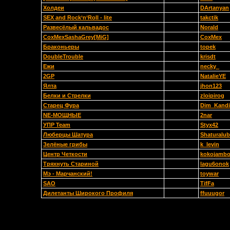
Холдеи
DArtanyan
SEX and Rock‘n‘Roll - lite
takctik
Развесёлый кальвадос
Norald
CoxMexSashaGrey[MiG]
CoxMex
Браконьеры
topek
DoubleTrouble
krisdt
Ежи
necky_
2GP
NatalieYE
Ялта
jhon123
Белки и Стрелки
zloipirog
Старец Фура
Dim_Kand
NE-МОЩНЫЕ
2nar
УПР Team
Styx42
Люберцы Шатура
Shaturalub
Зелёные грибы
k_levin
Центр Четкости
kokojamb
Тряхнуть Стариной
lagu6onok
Мэ - Марчанский!
toywar
SAO
TifFa
Дилетанты Широкого Профиля
ffuuugor