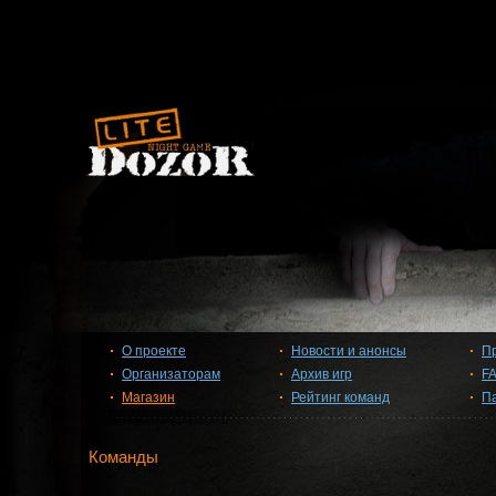
О проекте
Новости и анонсы
П
Организаторам
Архив игр
F
Магазин
Рейтинг команд
П
Команды