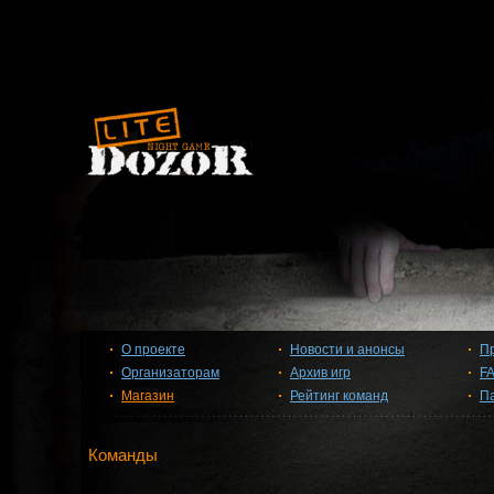
О проекте
Новости и анонсы
П
Организаторам
Архив игр
F
Магазин
Рейтинг команд
П
Команды