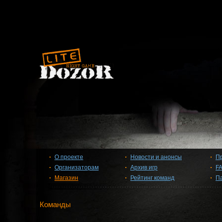
О проекте
Новости и анонсы
П
Организаторам
Архив игр
F
Магазин
Рейтинг команд
П
Команды