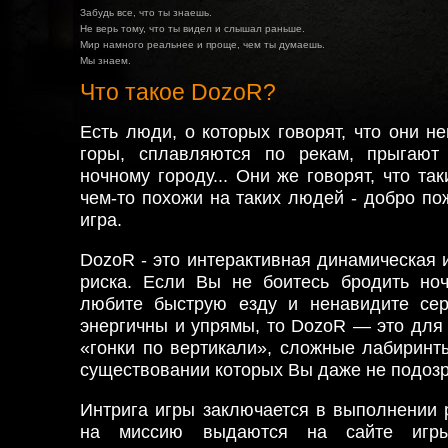
Забудь все, что ты знаешь.
Не верь тому, что ты видел и слышал раньше.
Мир намного реальнее и проще, чем ты думаешь.
Мы знаем.
Что такое DozoR?
Есть люди, о которых говорят, что они 
горы, сплавляются по рекам, прыгают
ночному городу... Они же говорят, что та
чем-то похожи на таких людей - добро по
игра.
DozoR - это интерактивная динамическая и
риска. Если Вы не боитесь бродить но
любите быструю езду и ненавидите се
энергичны и упрямы, то DozoR — это для 
«гонки по вертикали», сложные лабиринт
существовании которых Вы даже не подоз
Интрига игры заключается в выполнении 
на миссию выдаются на сайте игры