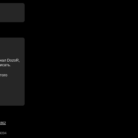
анал DozoR,
писать.
того
1862
4094