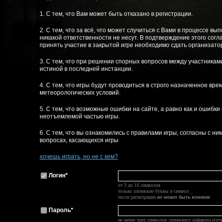
1. С тем, что Вам может быть отказано в регистрации.
2. С тем, что за всё, что может случиться с Вами в процессе в
никакой ответственности не несут. В подтверждение этого сог
принять участие в закрытой игре необходимо сдать организат
3. С тем, что при решении спорных вопросов между участника
истиной в последней инстанции.
4. С тем, что игры будут проводиться в строго назначенное вре
метеорологических условий.
5. С тем, что возможные ошибки на сайте, а равно как и ошибки
неотъемлемой частью игры.
6. С тем, что вы ознакомились с правилами игры, согласны с ни
вопросах, касающихся игры
хочешь играть, но не с кем?
Логин*
от 3 до 16 символов
только латинские буквы и символ _
после регистрации
не может быть изменен
Пароль*
не менее трех символов латинского алфавита и/и