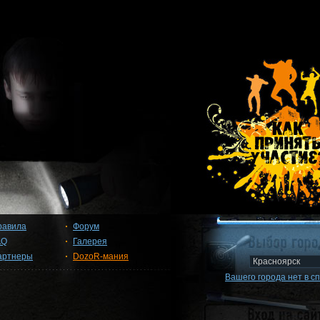
равила
Форум
AQ
Галерея
артнеры
DozoR-мания
Вашего города нет в с