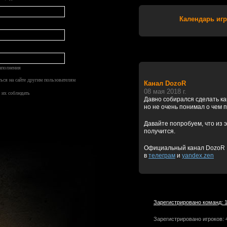
Календарь игр
аполнения
ться на сайте другим пользователям
Канал DozoR
08 мая 2018 г.
 их соблюдать
Давно собирался сделать к
но не очень понимал о чем 
Давайте попробуем, что из э
получится.
Официальный канал DozoR
в
телеграм
и
yandex.zen
Зарегистрировано команд: 
Зарегистрировано игроков: 