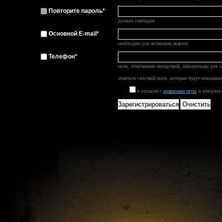
Повторите пароль*
должен совпадать
Основной E-mail*
необходим для активации акаунта
Телефон*
поля, отмеченные звездочкой, обязательны для з
отметьте галочкой поля, которые будут показыва
я согласен с
правилами игры
и обязуюсь