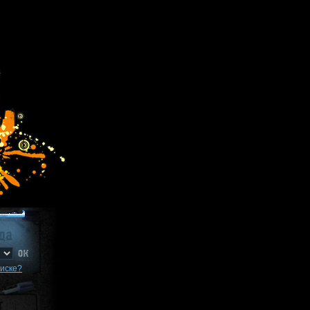
писке?