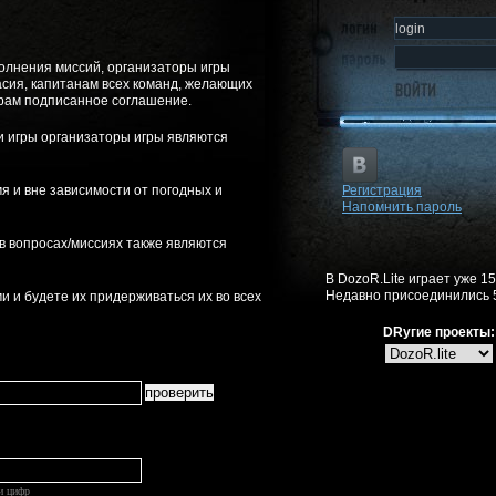
ыполнения миссий, организаторы игры
ласия, капитанам всех команд, желающих
орам подписанное соглашение.
ми игры организаторы игры являются
мя и вне зависимости от погодных и
Регистрация
Напомнить пароль
 в вопросах/миссиях также являются
В DozoR.Lite играет уже 1
Недавно присоединились 
ми и будете их придерживаться их во всех
DRугие проекты:
ли цифр