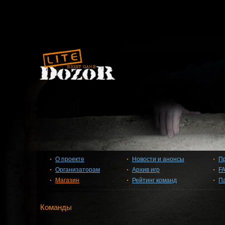
О проекте
Новости и анонсы
П
Организаторам
Архив игр
F
Магазин
Рейтинг команд
П
Команды