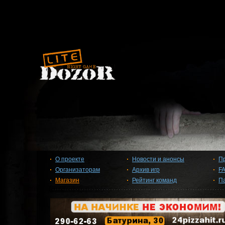
О проекте
Новости и анонсы
П
Организаторам
Архив игр
F
Магазин
Рейтинг команд
П