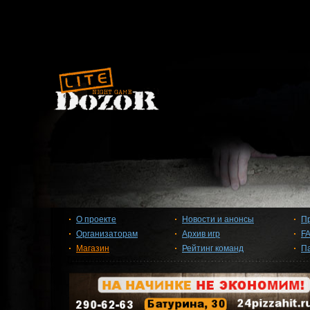
О проекте
Новости и анонсы
П
Организаторам
Архив игр
F
Магазин
Рейтинг команд
П