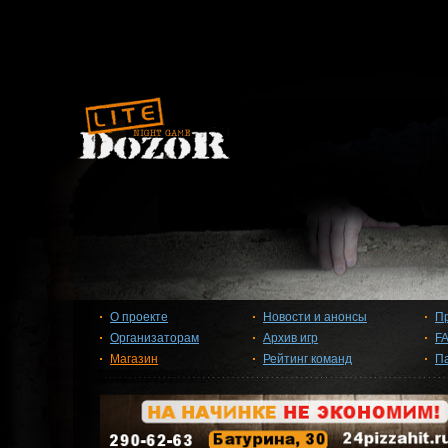
О проекте
Новости и анонсы
П
Организаторам
Архив игр
F
Магазин
Рейтинг команд
П