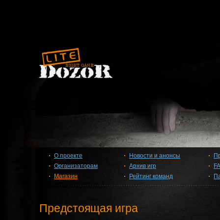
О проекте
Новости и анонсы
П
Организаторам
Архив игр
F
Магазин
Рейтинг команд
П
Предстоящая игра