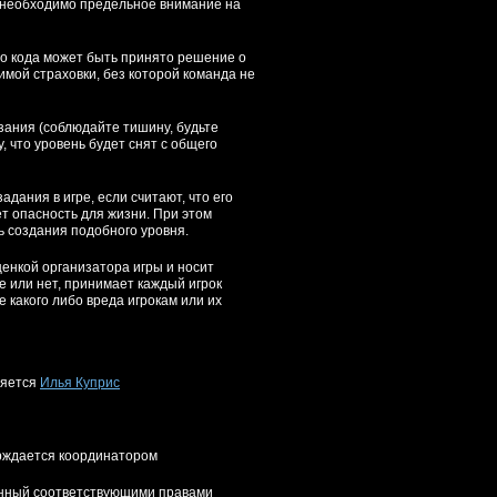
же необходимо предельное внимание на
го кода может быть принято решение о
мой страховки, без которой команда не
азания (соблюдайте тишину, будьте
 что уровень будет снят с общего
адания в игре, если считают, что его
т опасность для жизни. При этом
ь создания подобного уровня.
енкой организатора игры и носит
 или нет, принимает каждый игрок
 какого либо вреда игрокам или их
ляется
Илья Куприс
ерждается координатором
ленный соответствующими правами