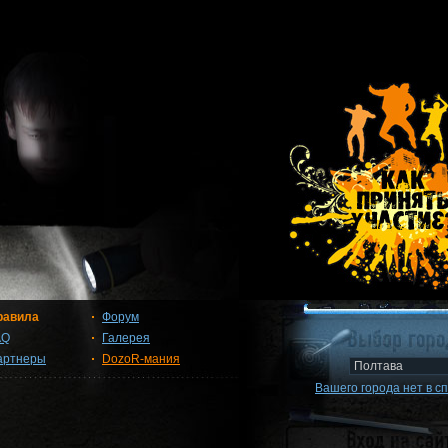
равила
Форум
AQ
Галерея
артнеры
DozoR-мания
Вашего города нет в с