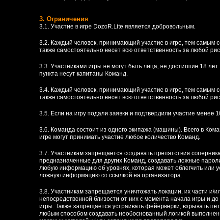
3. Ограничения
3.1. Участие в игре DozoR.Lite является добровольным.
3.2. Каждый человек, принимающий участие в игре, тем самым 
также самостоятельно несет всю ответственность за любой рис
3.3. Участниками игры не могут быть лица, не достигшие 18 лет
пункта несут капитаны Команд.
3.4. Каждый человек, принимающий участие в игре, тем самым 
также самостоятельно несет всю ответственность за любой рис
3.5. Если на игру подали заявки и подтвердили участие менее 1
3.6. Команда состоит из одного экипажа (машины). Всего в Кома
игре могут принимать участие любое количество Команд.
3.7. Участникам запрещается создавать препятствия соперника
предназначенные для других Команд, создавать ложные пароли
любую информацию об уровнях, которая может облегчить или 
ложную информацию со ссылкой на организатора.
3.8. Участникам запрещается уничтожать локации, их части и/и
непосредственной близости от них с момента начала игры и до
игры. Также запрещается устраивать фейерверки, взрывать пе
любым способом создавать необоснованный логикой выполнен