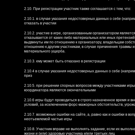
2.10. При регистрации участник также соглашается с тем, что:
2.10.1. в случае указания недостоверных данных о себе (напр
отказать в участии
2.10.2. участие в игре, организованным организатором являетс
отказывается от каких-либо материальных или иных претензий 
выдвинуты им по отношению к организатору, владельцам собстве
отношению к другим участникам, в случае причинения травмы и
материального ущерба.
2.10.3. ему может быть отказано в регистрации
2.10.4 в случае указания недостоверных данных о себе (наприм
приз
2.10.5. при решении спорных вопросов между участниками игр
координатора являются окончательными
2.10.6 игры будут проводиться в строго назначенное время и в
условий, за исключением форс-мажорных обстоятельств, угрож
2.10.7. возможные ошибки на сайте, а, равно как и ошибки в во
неотъемлемой частью игры
2.10.8. Участник вправе не выполнять задание, если их выполн
жизни и (или) здоровью участника и/или третьих лиц