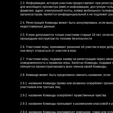
2.3. Информация, которую участник предоставляет при регист
для всеобщего просмотра (имя) и информацию, доступную толь
фамилия, адрес электронной почты, номер мобильного телефон
организаторам, является конфиденциальной и не подлежит ра
2.4. Регистрация Команды может быть аннулирована, если выя
недостоверные данные.
2.5. К игре допускаются только участники старше 18 лет, опла
прошедшие инструктаж по технике безопасности
2.6. Участники игры, принимают решение об участии в игре доб
они могут отказаться от участия в игре.
2.7. Участники игры, подавая заявку на регистрацию через сво
осведомленность о правилах игры. Капитан Команды, подавая за
обязуется проинструктировать всех членов своей Команды;
2.8. Команде может быть предложено сменить название, если:
2.9.1. название Команды прямо или косвенно оскорбляет орган
участников или третьих лиц
2.9.2. название Команды оскорбляет нравственные чувства
2.9.3. название Команды призывает к разжиганию классовой и 
2.9.4. название Команды рекламирует компанию, товар или услу