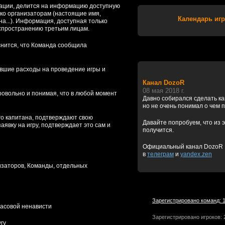
рации, делится на информацию доступную
ко организаторам (настоящие имя,
Календарь игр
а...). Информация, доступная только
спространению третьим лицам.
снится, что Команда сообщила
тившие расходы на проведение игры и
Канал DozoR
08 мая 2018 г.
ровольно и понимая, что в любой момент
Давно собирался сделать к
но не очень понимал о чем 
его капитана, подтверждают свою
Давайте попробуем, что из э
явку на игру, подтверждает это сам и
получится.
Официальный канал DozoR
в
телеграм
и
yandex.zen
изаторов, Команды, отдельных
Зарегистрировано команд: 
расовой ненависти
Зарегистрировано игроков: 
гу