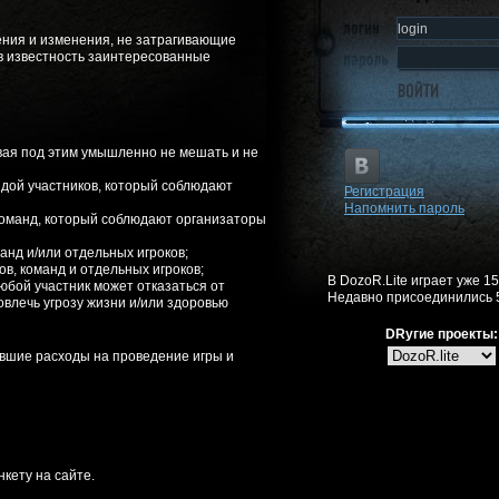
ения и изменения, не затрагивающие
в известность заинтересованные
евая под этим умышленно не мешать и не
дой участников, который соблюдают
Регистрация
Напомнить пароль
команд, который соблюдают организаторы
анд и/или отдельных игроков;
в, команд и отдельных игроков;
В DozoR.Lite играет уже 1
юбой участник может отказаться от
Недавно присоединились 
влечь угрозу жизни и/или здоровью
DRугие проекты:
тившие расходы на проведение игры и
кету на сайте.