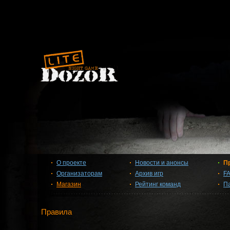
О проекте
Новости и анонсы
П
Организаторам
Архив игр
F
Магазин
Рейтинг команд
П
Правила