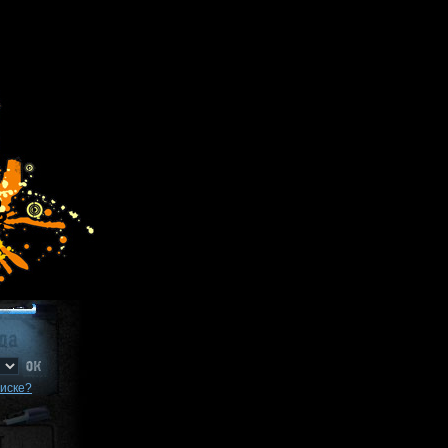
писке?