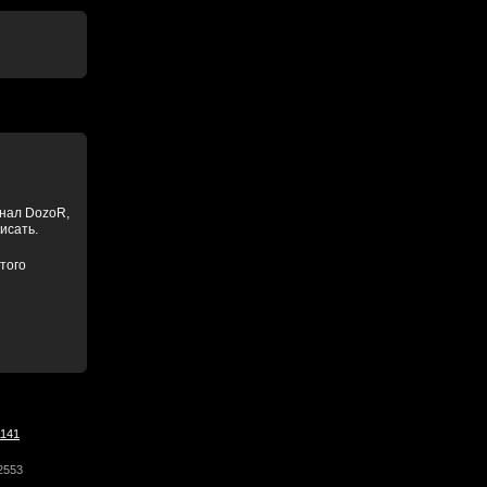
анал DozoR,
писать.
того
1141
2553