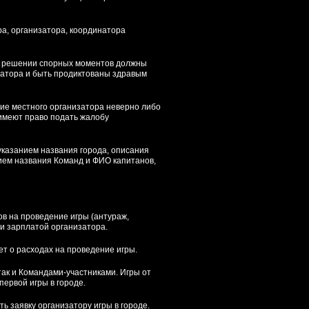
ра, организатора, координатора
ри решении спорных моментов должны
затора и быть продиктованы здравым
ние местного организатора неверно либо
 имеют право подать жалобу
указанием названия города, описания
нием названия Команд и ФИО капитанов,
ов на проведение игры (антураж,
и зарплатой организатора.
ет о расходах на проведение игры.
 так и Командами-участниками. Игры от
первой игры в городе.
ь заявку организатору игры в городе.