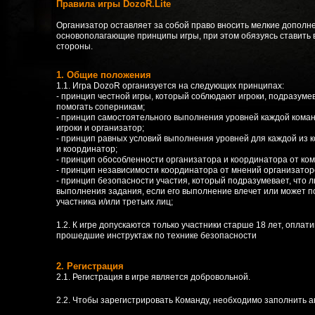
Правила игры DozoR.Lite
Организатор оставляет за собой право вносить мелкие дополн
основополагающие принципы игры, при этом обязуясь ставить 
стороны.
1. Общие положения
1.1. Игра DozoR организуется на следующих принципах:
- принцип честной игры, который соблюдают игроки, подразум
помогать соперникам;
- принцип самостоятельного выполнения уровней каждой коман
игроки и организатор;
- принцип равных условий выполнения уровней для каждой из 
и координатор;
- принцип обособленности организатора и координатора от ком
- принцип независимости координатора от мнений организаторо
- принцип безопасности участия, который подразумевает, что л
выполнения задания, если его выполнение влечет или может по
участника и/или третьих лиц;
1.2. К игре допускаются только участники старше 18 лет, опла
прошедшие инструктаж по технике безопасности
2. Регистрация
2.1. Регистрация в игре является добровольной.
2.2. Чтобы зарегистрировать Команду, необходимо заполнить ан