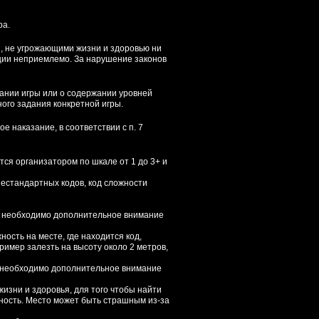
ра.
, не угрожающими жизни и здоровью ни
ации неприемлемо. За нарушение законов
ании игры или о содержании уровней
ого задания конкретной игры.
е наказание, в соответствии с п. 7
тся организатором по шкале от 1 до 3+ и
нестандартных кодов, код сложности
кже необходимо дополнительное внимание
ость на месте, где находится код,
имер залезть на высоту около 2 метров,
кже необходимо дополнительное внимание
жизни и здоровья, для того чтобы найти
ность. Место может быть страшным из-за