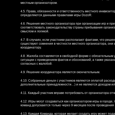
местным организатором.
4.5. Права, обязанности и ответственность местного инквизито
определяются данными правилами игры DozoR.
4.6. Решения местного организатора при организации игр и п
соответствовать законодательству страны пребывания органи
смыслом и логикой.
4.7. В случаях, если участники располагают фактами, что реше
существуют сомнения в честности местного организатора, они
координатору.
4.8. Жалоба составляется в свободной форме с обязательным 
ситуации с приведением фактов и обоснований, а также указа
согласных с жалобой.
4.9. Решение координатора является окончательным.
4.10. Собранные деньги с участников являются оплатой расход
дополнительные принадлежности…) и не являются доходом ил
4.11. Каждый участник вправе потребовать от организатора отч
4.12. Игры могут создаваться как организатором игры в городе,
команд допускаются только через 9 месяцев после проведения 
4.13. Каждая Команда, которая желает создать игру может подат