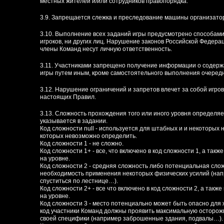
местных жителей и/или сотрудников правопорядка.
3.9. Запрещается слежка и преследование машины организато
3.10. Выполнение всех заданий игры предусмотрено способами
игроков, ни других лиц. Нарушение законов Российской Федер
члены Команд несут личную ответственность.
3.11. Участниками запрещено получение информации о содерж
игры путем иным, кроме самостоятельного выполнения очередн
3.12. Нарушение ограничений и запретов влечет за собой игрово
настоящих Правил.
3.13. Сложность прохождения того или иного уровня определяе
указывается в задании.
Код сложности null - используется для штабных и и некоторых 
которых невозможно определить.
Код сложности 1 - не сложно.
Код сложности 1+ - все, что включено в код сложности 1, а та
на уровне.
Код сложности 2 - средняя сложность либо потенциальная сложн
необходимость применения некоторых физических усилий (напр
спуститься по лестнице…).
Код сложности 2+ - все что включено в код сложности 2, а та
на уровне.
Код сложности 3 - место потенциально может быть опасно для 
код участники Команд должны проявить максимальную осторож
своей специфики (например заброшенные здания, подвалы…).