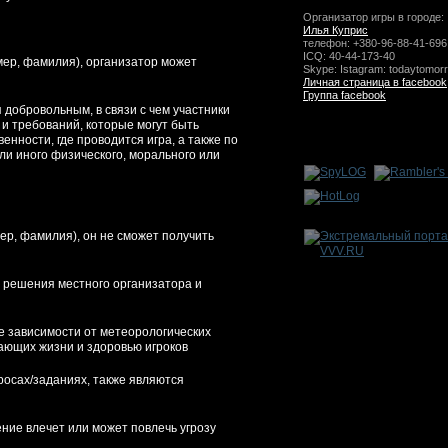
Организатор игры в городе:
Илья Куприс
телефон: +380-96-88-41-696
ICQ: 40-44-173-40
имер, фамилия), организатор может
Skype: Istagram: todaytomor
Личная страница в facebook
Группа facebook
я добровольным, в связи с чем участники
и требований, которые могут быть
нности, где проводится игра, а также по
ли иного физического, морального или
ер, фамилия), он не сможет получить
ы решения местного организатора и
не зависимости от метеорологических
ающих жизни и здоровью игроков
просах/заданиях, также являются
ение влечет или может повлечь угрозу