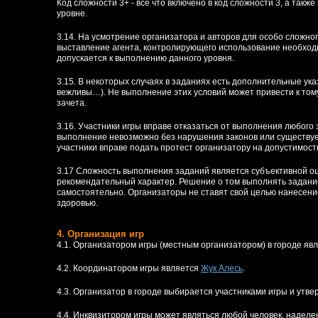
Код сложности 3+ - все что включено в код сложности 3, а так
уровне.
3.14. На усмотрение организатора и авторов для особо сложно
выставление агента, контролирующего использование необходи
допускается к выполнению данного уровня.
3.15. В некоторых случаях в заданиях есть дополнительные ук
вежливы…). Не выполнение этих условий может привести к тому,
зачета.
3.16. Участники игры вправе отказаться от выполнения любого з
выполнение невозможно без нарушения законов или существуе
участники вправе подать протест организатору на допустимост
3.17 Сложность выполнения заданий является субъективной оц
рекомендательный характер. Решение о том выполнять задание
самостоятельно. Организаторы не ставят свой целью нанесение
здоровью.
4. Организация игр
4.1. Организатором игры (местным организатором) в городе яв
4.2. Координатором игры является
Жук Алеcь
.
4.3. Организатор в городе выбирается участниками игры и утв
4.4. Инквизитором игры может являться любой человек, наде