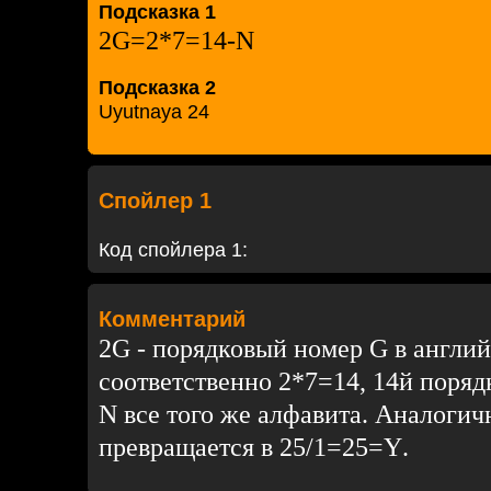
Подсказка 1
2G=
2*7=14-
N
Подсказка 2
Uyutnaya 24
Спойлер 1
Код спойлера 1:
Комментарий
2G - порядковый номер G в англий
соответственно 2*7=14, 14й поря
N все того же алфавита. Аналогич
превращается в
25
/
1
=
25
=
Y
.