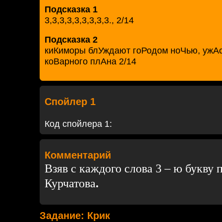
Подсказка 1
3,3,3,3,3,3,3,3,3., 2/14
Подсказка 2
киКиморы блУждают гоРодом ноЧью, ужА
коВарного плАна 2/14
Спойлер 1
Код спойлера 1:
Комментарий
Взяв с каждого слова 3 – ю букву 
Курчатова
.
Задание: Крик