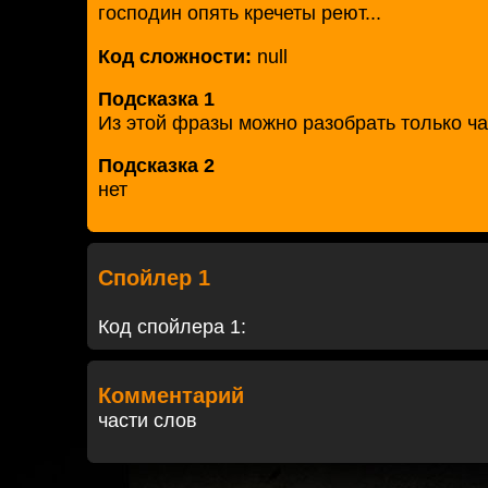
господин опять кречеты реют...
Код сложности:
null
Подсказка 1
Из этой фразы можно разобрать только ча
Подсказка 2
нет
Спойлер 1
Код спойлера 1:
Комментарий
части слов