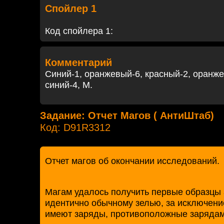
Спойлер 1
Код спойлера 1:
Комментарий
Синий-1, оранжевый-6, красный-2, оранж
синий-4, М.
Задание: Отчет Магов ( АнтиШтаб)
Код: D91R3312
Отчет магов об окончании исследований.
Магам удалось получить первые образцы 
идентично обычному зелью, за исключение
имеют заряды, противоположные зарядам