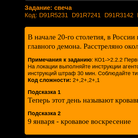
Задание: свеча
Код: D91R5231 D91R7241 D91R3142
В начале 20-го столетия, в России
главного демона. Расстреляно окол
Примечания к заданию
: КО1->2.2.2 Пер
На локации выполняйте инструкции агент
инструкций штраф 30 мин. Соблюдайте ти
Код сложности:
2+,2+,2+,1
Подсказка 1
Теперь этот день называют кровав
Подсказка 2
9 января - кровавое воскресение