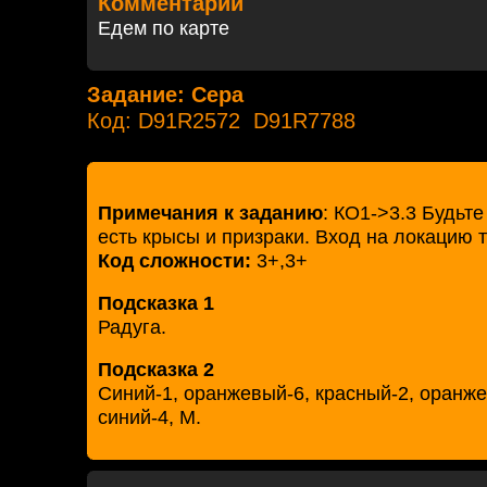
Комментарий
Едем по карте
Задание: Cера
Код: D91R2572 D91R7788
Примечания к заданию
: КО1->3.3 Будьт
есть крысы и призраки. Вход на локацию там
Код сложности:
3+,3+
Подсказка 1
Радуга.
Подсказка 2
Синий-1, оранжевый-6, красный-2, оранж
синий-4, М.