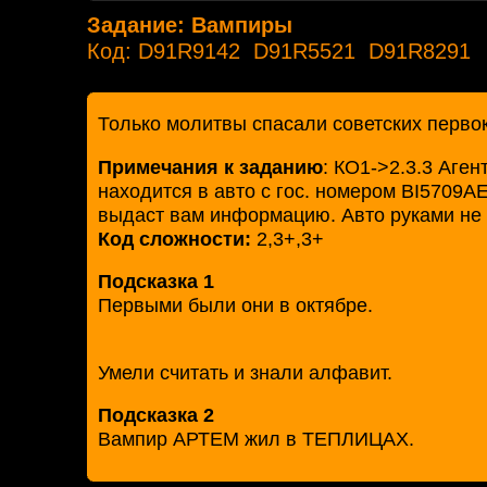
Задание: Вампиры
Код: D91R9142 D91R5521 D91R8291
Только молитвы спасали советских перво
Примечания к заданию
: КО1->2.3.3 Аген
находится в авто с гос. номером BI5709АЕ
выдаст вам информацию. Авто руками не тр
Код сложности:
2,3+,3+
Подсказка 1
Первыми были они в октябре.
Умели считать и знали алфавит.
Подсказка 2
Вампир АРТЕМ жил в ТЕПЛИЦАХ.